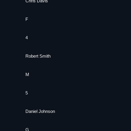
Chris Davis
F
4
Robert Smith
M
5
Daniel Johnson
G