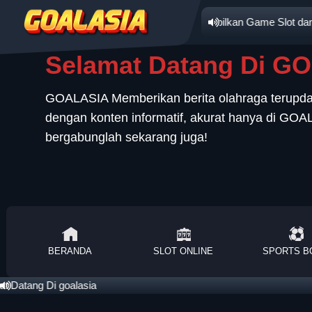
ahuan : Situs Resmi Menampilkan Game Slot dan Result Update Tot
Selamat Datang Di
GO
GOALASIA Memberikan berita olahraga terupdat
dengan konten informatif, akurat hanya di GOA
bergabunglah sekarang juga!
BERANDA
SLOT ONLINE
SPORTS B
tang Di goalasia