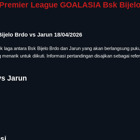
 Premier League GOALASIA Bsk Bijelo
jelo Brdo vs Jarun 18/04/2026
k laga antara Bsk Bijelo Brdo dan Jarun yang akan berlangsung puku
menarik untuk diikuti. Informasi pertandingan disajikan sebagai ref
vs Jarun
si