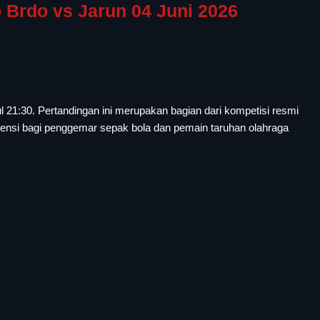
 Brdo vs Jarun 04 Juni 2026
l 21:30. Pertandingan ini merupakan bagian dari kompetisi resmi
erensi bagi penggemar sepak bola dan pemain taruhan olahraga