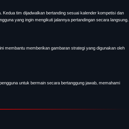
 Kedua tim dijadwalkan bertanding sesuai kalender kompetisi dan
pengguna yang ingin mengikuti jalannya pertandingan secara langsung.
i ini membantu memberikan gambaran strategi yang digunakan oleh
ong pengguna untuk bermain secara bertanggung jawab, memahami