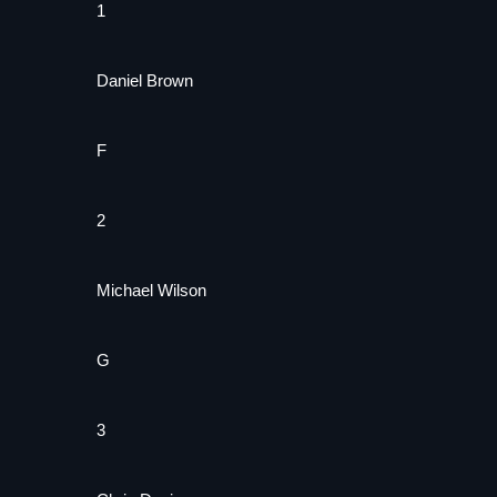
1
Daniel Brown
F
2
Michael Wilson
G
3