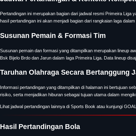
Pertandingan ini merupakan bagian dari jadwal resmi Primeira Liga
hasil pertandingan ini akan menjadi bagian dari rangkaian laga dalam
Susunan Pemain & Formasi Tim
Susunan pemain dan formasi yang ditampilkan merupakan lineup awa
Bsk Bijelo Brdo dan Jarun dalam laga Primeira Liga. Data lineup disa
Taruhan Olahraga Secara Bertanggung 
Informasi pertandingan yang ditampilkan di halaman ini bertujuan
risiko, serta menjadikan hiburan sebagai tujuan utama dalam mengiku
Lihat jadwal pertandingan lainnya di
Sports Book
atau kunjungi
GOAL
Hasil Pertandingan Bola